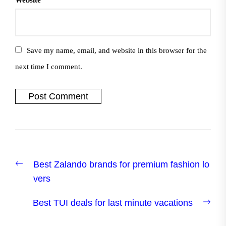
Website
Save my name, email, and website in this browser for the
next time I comment.
Post
Previous
Best Zalando brands for premium fashion lo
navigation
post:
vers
Nex
Best TUI deals for last minute vacations
post